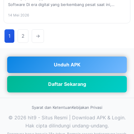
Software Di era digital yang berkembang pesat saat ini,
kebutuhan akan perangkat lunak atau...
14 Mei 2026
1
2
→
Unduh APK
Daftar Sekarang
Syarat dan Ketentuan
Kebijakan Privasi
© 2026 hit9 - Situs Resmi | Download APK & Login.
Hak cipta dilindungi undang-undang.
Pengguna harus berusia 18+ tahun. Bermain secara bertanggung jawab.