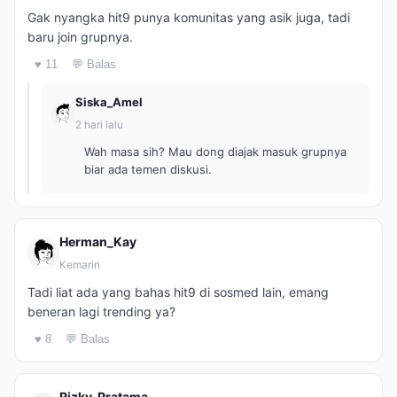
Gak nyangka hit9 punya komunitas yang asik juga, tadi
baru join grupnya.
♥ 11
💬 Balas
Siska_Amel
2 hari lalu
Wah masa sih? Mau dong diajak masuk grupnya
biar ada temen diskusi.
Herman_Kay
Kemarin
Tadi liat ada yang bahas hit9 di sosmed lain, emang
beneran lagi trending ya?
♥ 8
💬 Balas
Rizky_Pratama