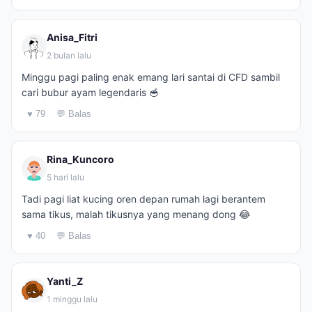
Anisa_Fitri
2 bulan lalu
Minggu pagi paling enak emang lari santai di CFD sambil
cari bubur ayam legendaris 🥣
♥ 79
💬 Balas
Rina_Kuncoro
5 hari lalu
Tadi pagi liat kucing oren depan rumah lagi berantem
sama tikus, malah tikusnya yang menang dong 😂
♥ 40
💬 Balas
Yanti_Z
1 minggu lalu