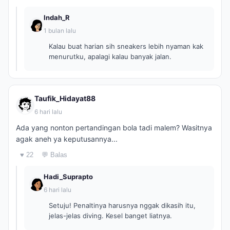
Indah_R
1 bulan lalu
Kalau buat harian sih sneakers lebih nyaman kak
menurutku, apalagi kalau banyak jalan.
Taufik_Hidayat88
6 hari lalu
Ada yang nonton pertandingan bola tadi malem? Wasitnya
agak aneh ya keputusannya...
♥ 22
💬 Balas
Hadi_Suprapto
6 hari lalu
Setuju! Penaltinya harusnya nggak dikasih itu,
jelas-jelas diving. Kesel banget liatnya.