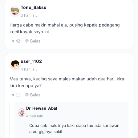
Tono_Bakso
3 hari lalu
Harga cabe makin mahal aja, pusing kepala pedagang
kecil kayak saya ini.
♥ 42
💬 Balas
user_1102
4 hari lalu
Mau tanya, kucing saya males makan udah dua hari, kira-
kira kenapa ya?
♥ 11
💬 Balas
Dr_Hewan_Abal
4 hari lalu
Coba cek mulutnya kak, siapa tau ada sariawan
atau giginya sakit.