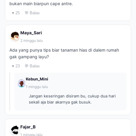
bukan main biarpun cape antre.
♥ 25
💬 Balas
Maya_Sari
2 minggu lalu
Ada yang punya tips biar tanaman hias di dalem rumah
gak gampang layu?
♥ 23
💬 Balas
Kebun_Mini
1 minggu lalu
Jangan keseringan disiram bu, cukup dua hari
sekali aja biar akarnya gak busuk.
Fajar_B
1 minggu lalu