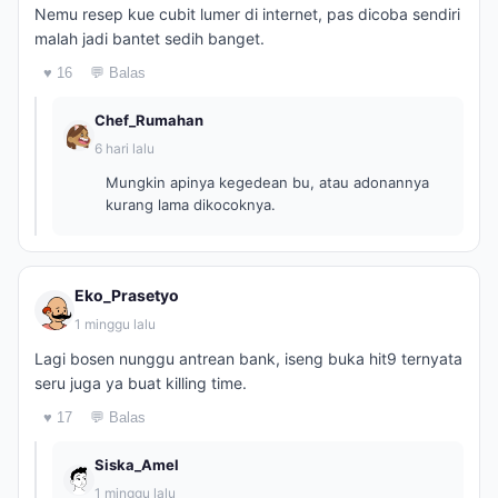
Nemu resep kue cubit lumer di internet, pas dicoba sendiri
malah jadi bantet sedih banget.
♥ 16
💬 Balas
Chef_Rumahan
6 hari lalu
Mungkin apinya kegedean bu, atau adonannya
kurang lama dikocoknya.
Eko_Prasetyo
1 minggu lalu
Lagi bosen nunggu antrean bank, iseng buka hit9 ternyata
seru juga ya buat killing time.
♥ 17
💬 Balas
Siska_Amel
1 minggu lalu