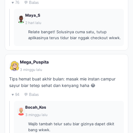
♥ 76
💬 Balas
Maya_S
2 hari lalu
Relate banget! Solusinya cuma satu, tutup
aplikasinya terus tidur biar nggak checkout wkwk.
Mega_Puspita
3 minggu lalu
Tips hemat buat akhir bulan: masak mie instan campur
sayur biar tetep sehat dan kenyang haha 😂
♥ 94
💬 Balas
Bocah_Kos
3 minggu lalu
Wajib tambah telur satu biar gizinya dapet dikit
bang wkwk.