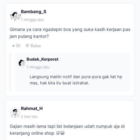
Bambang_S
1 minggu lalu
Gimana ya cara ngadepin bos yang suka kasih kerjaan pas
jam pulang kantor?
♥ 58
💬 Balas
Budak_Korporat
1 minggu lalu
Langsung matiin notif dan pura-pura gak liat hp
mas, hak kita itu buat istirahat.
Rahmat_H
2 hari lalu
Gajian masih lama tapi list belanjaan udah numpuk aja di
keranjang online shop 🛒😭