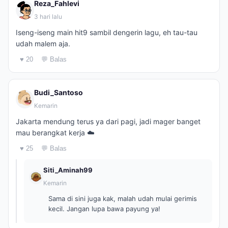
Reza_Fahlevi
3 hari lalu
Iseng-iseng main hit9 sambil dengerin lagu, eh tau-tau
udah malem aja.
♥ 20
💬 Balas
Budi_Santoso
Kemarin
Jakarta mendung terus ya dari pagi, jadi mager banget
mau berangkat kerja ☁️
♥ 25
💬 Balas
Siti_Aminah99
Kemarin
Sama di sini juga kak, malah udah mulai gerimis
kecil. Jangan lupa bawa payung ya!