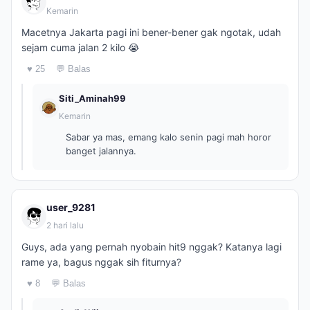
Kemarin
Macetnya Jakarta pagi ini bener-bener gak ngotak, udah
sejam cuma jalan 2 kilo 😭
♥ 25
💬 Balas
Siti_Aminah99
Kemarin
Sabar ya mas, emang kalo senin pagi mah horor
banget jalannya.
user_9281
2 hari lalu
Guys, ada yang pernah nyobain hit9 nggak? Katanya lagi
rame ya, bagus nggak sih fiturnya?
♥ 8
💬 Balas