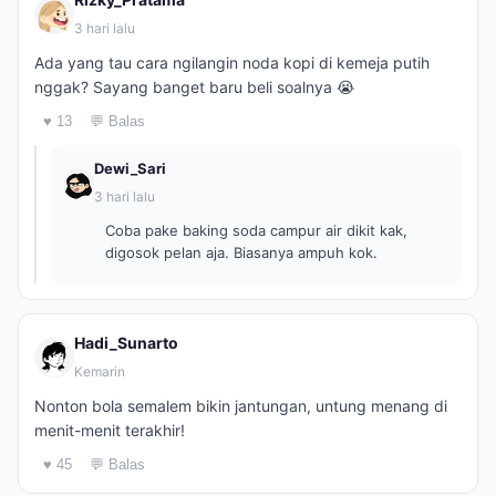
3 hari lalu
Ada yang tau cara ngilangin noda kopi di kemeja putih
nggak? Sayang banget baru beli soalnya 😭
♥ 13
💬 Balas
Dewi_Sari
3 hari lalu
Coba pake baking soda campur air dikit kak,
digosok pelan aja. Biasanya ampuh kok.
Hadi_Sunarto
Kemarin
Nonton bola semalem bikin jantungan, untung menang di
menit-menit terakhir!
♥ 45
💬 Balas