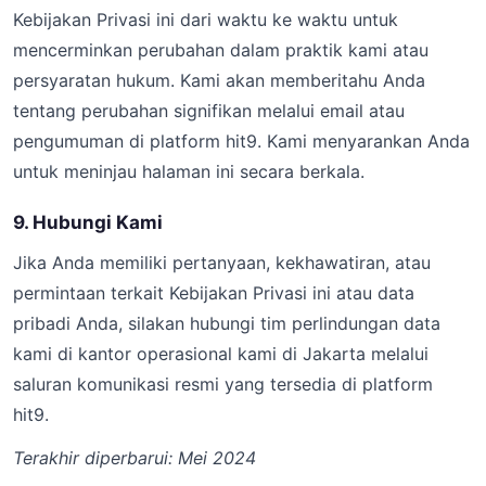
Kebijakan Privasi ini dari waktu ke waktu untuk
mencerminkan perubahan dalam praktik kami atau
persyaratan hukum. Kami akan memberitahu Anda
tentang perubahan signifikan melalui email atau
pengumuman di platform hit9. Kami menyarankan Anda
untuk meninjau halaman ini secara berkala.
9. Hubungi Kami
Jika Anda memiliki pertanyaan, kekhawatiran, atau
permintaan terkait Kebijakan Privasi ini atau data
pribadi Anda, silakan hubungi tim perlindungan data
kami di kantor operasional kami di Jakarta melalui
saluran komunikasi resmi yang tersedia di platform
hit9.
Terakhir diperbarui: Mei 2024