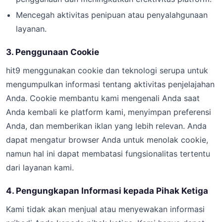
Mencegah aktivitas penipuan atau penyalahgunaan
layanan.
3. Penggunaan Cookie
hit9 menggunakan cookie dan teknologi serupa untuk
mengumpulkan informasi tentang aktivitas penjelajahan
Anda. Cookie membantu kami mengenali Anda saat
Anda kembali ke platform kami, menyimpan preferensi
Anda, dan memberikan iklan yang lebih relevan. Anda
dapat mengatur browser Anda untuk menolak cookie,
namun hal ini dapat membatasi fungsionalitas tertentu
dari layanan kami.
4. Pengungkapan Informasi kepada Pihak Ketiga
Kami tidak akan menjual atau menyewakan informasi