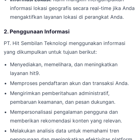
informasi lokasi geografis secara real-time jika Anda
mengaktifkan layanan lokasi di perangkat Anda.
2. Penggunaan Informasi
PT. Hit Sembilan Teknologi menggunakan informasi
yang dikumpulkan untuk tujuan berikut:
Menyediakan, memelihara, dan meningkatkan
layanan hit9.
Memproses pendaftaran akun dan transaksi Anda.
Mengirimkan pemberitahuan administratif,
pembaruan keamanan, dan pesan dukungan.
Mempersonalisasi pengalaman pengguna dan
memberikan rekomendasi konten yang relevan.
Melakukan analisis data untuk memahami tren
penggunaan dan meningkatkan efektivitas platform.