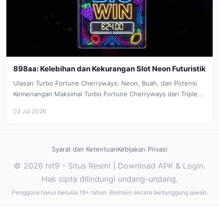
898aa: Kelebihan dan Kekurangan Slot Neon Futuristik
Ulasan Turbo Fortune Cherryways: Neon, Buah, dan Potensi
Kemenangan Maksimal Turbo Fortune Cherryways dari Triple
Cherry membawa nuansa 898aa retro-futuristik...
02 Jul 2026
Syarat dan Ketentuan
Kebijakan Privasi
© 2026 hit9 - Situs Resmi | Download APK & Login.
Hak cipta dilindungi undang-undang.
Pengguna harus berusia 18+ tahun. Bermain secara bertanggung jawab.