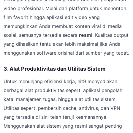
video profesional. Mulai dari platform untuk menonton
film favorit hingga aplikasi edit video yang
memungkinkan Anda membuat konten viral di media
sosial, semuanya tersedia secara
resmi
. Kualitas output
yang dihasilkan tentu akan lebih maksimal jika Anda
menggunakan software orisinal dari sumber yang tepat.
3. Alat Produktivitas dan Utilitas Sistem
Untuk menunjang efisiensi kerja, hit9 menyediakan
berbagai alat produktivitas seperti aplikasi pengolah
kata, manajemen tugas, hingga alat utilitas sistem.
Utilitas seperti pembersih cache, antivirus, dan VPN
yang tersedia di sini telah teruji keamanannya.
Menggunakan alat sistem yang resmi sangat penting