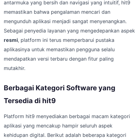
antarmuka yang bersih dan navigasi yang intuitif, hit9
memastikan bahwa pengalaman mencari dan
mengunduh aplikasi menjadi sangat menyenangkan.
Sebagai penyedia layanan yang mengedepankan aspek
resmi
, platform ini terus memperbarui pustaka
aplikasinya untuk memastikan pengguna selalu
mendapatkan versi terbaru dengan fitur paling
mutakhir.
Berbagai Kategori Software yang
Tersedia di hit9
Platform hit9 menyediakan berbagai macam kategori
aplikasi yang mencakup hampir seluruh aspek
kehidupan digital. Berikut adalah beberapa kategori