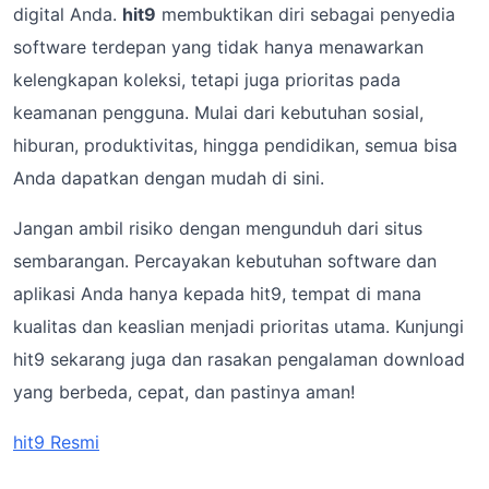
digital Anda.
hit9
membuktikan diri sebagai penyedia
software terdepan yang tidak hanya menawarkan
kelengkapan koleksi, tetapi juga prioritas pada
keamanan pengguna. Mulai dari kebutuhan sosial,
hiburan, produktivitas, hingga pendidikan, semua bisa
Anda dapatkan dengan mudah di sini.
Jangan ambil risiko dengan mengunduh dari situs
sembarangan. Percayakan kebutuhan software dan
aplikasi Anda hanya kepada hit9, tempat di mana
kualitas dan keaslian menjadi prioritas utama. Kunjungi
hit9 sekarang juga dan rasakan pengalaman download
yang berbeda, cepat, dan pastinya aman!
hit9 Resmi