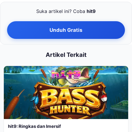
Suka artikel ini? Coba
hit9
Unduh Gratis
Artikel Terkait
hit9: Ringkas dan Imersif