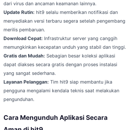
dari virus dan ancaman keamanan lainnya.
Update Rutin:
hit9 selalu memberikan notifikasi dan
menyediakan versi terbaru segera setelah pengembang
merilis pembaruan.
Download Cepat:
Infrastruktur server yang canggih
memungkinkan kecepatan unduh yang stabil dan tinggi.
Gratis dan Mudah:
Sebagian besar koleksi aplikasi
dapat diakses secara gratis dengan proses instalasi
yang sangat sederhana.
Layanan Pelanggan:
Tim hit9 siap membantu jika
pengguna mengalami kendala teknis saat melakukan
pengunduhan.
Cara Mengunduh Aplikasi Secara
Aman di hit9