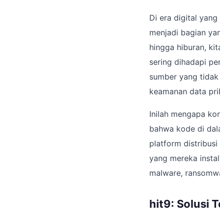
Di era digital yan
menjadi bagian yang
hingga hiburan, ki
sering dihadapi 
sumber yang tidak
keamanan data pri
Inilah mengapa ko
bahwa kode di dal
platform distribusi
yang mereka instal
malware, ransomw
hit9: Solusi 