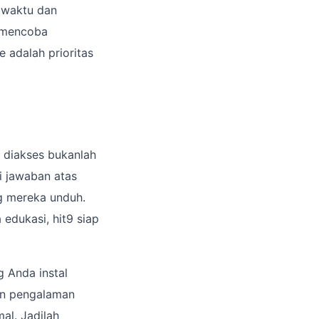
 waktu dan
t mencoba
e adalah prioritas
 diakses bukanlah
i jawaban atas
g mereka unduh.
 edukasi, hit9 siap
 Anda instal
kan pengalaman
al. Jadilah