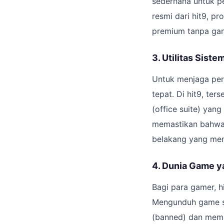
sederhana untuk p
resmi dari hit9, p
premium tanpa gan
3. Utilitas Siste
Untuk menjaga perf
tepat. Di hit9, ter
(office suite) yan
memastikan bahwa s
belakang yang men
4. Dunia Game 
Bagi para gamer, 
Mengunduh game se
(banned) dan mema