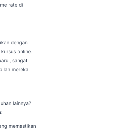
me rate di
dikan dengan
 kursus online.
arui, sangat
pilan mereka.
uhan lainnya?
a:
yang memastikan