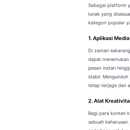
Sebagai platform 
lunak yang disesu
kategori populer 
1. Aplikasi Medi
Di zaman sekarang,
dapat menemukan ve
pesan instan hingg
stabil. Mengunduh 
tetap terjaga dan 
2. Alat Kreativit
Bagi para konten k
sebuah keharusan. 