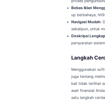
proses pengunduha
Bebas Iklan Meng
up berbahaya, hit
Navigasi Mudah:
D
sekalipun, untuk 
Deskripsi Lengkap
persyaratan sistem,
Langkah Cerd
Menggunakan softw
juga tentang melin
kali tidak terlihat
aset finansial And
satu langkah cerd