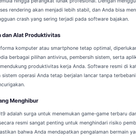
emula hingga perangkat lunak profesional. Dengan mengg
roses rendering akan menjadi lebih stabil, dan Anda bisa men
gguan crash yang sering terjadi pada software bajakan.
m dan Alat Produktivitas
orma komputer atau smartphone tetap optimal, diperlukan 
sedia berbagai pilihan antivirus, pembersih sistem, serta apl
g mendukung produktivitas kerja Anda. Software resmi di kat
istem operasi Anda tetap berjalan lancar tanpa terbebani 
curigakan.
yang Menghibur
hit9 adalah surga untuk menemukan game-game terbaru dan
cara resmi sangat penting untuk menghindari risiko pemb
stikan bahwa Anda mendapatkan pengalaman bermain yang a